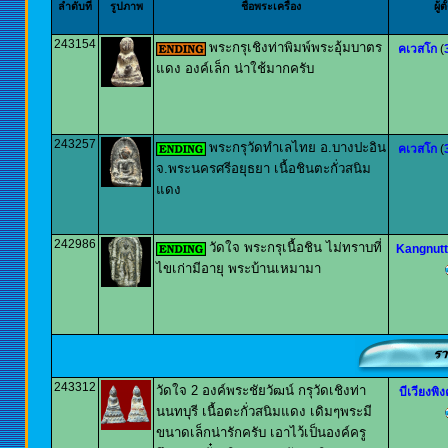
ลำดับที่
รูปภาพ
ชื่อพระเครื่อง
ผู้
243154
พระกรุเชิงท่าพิมพ์พระอุ้มบาตร
คเวสโก
(
แดง องค์เล็ก น่าใช้มากครับ
243257
พระกรุวัดทำเลไทย อ.บางปะอิน
คเวสโก
(
จ.พระนครศรีอยุธยา เนื้อชินตะกั่วสนิม
แดง
242986
วัดใจ พระกรุเนื้อชิน ไม่ทราบที่
Kangnut
ไขเก่ามีอายุ พระบ้านเหมามา
243312
วัดใจ 2 องค์พระชัยวัฒน์ กรุวัดเชิงท่า
บีเวียงพิงค
นนทบุรี เนื้อตะกั่วสนิมแดง เดิมๆพระมี
ขนาดเล็กน่ารักครับ เอาไว้เป็นองค์ครู