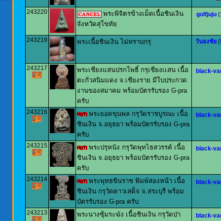
243220
พระพิจิตรข้างเม็ดเนื้อชินเงิน
golfjuju
(
จังหวัดสุโขทัย
243219
พระเนื้อชินเงิน ไม่ทราบกรุ
วันธงชัย
(
243217
พระเชียงแสนปรกโพธิ์ กรุเชียงเเสน เนื้อ
black-va
ตะกั่วสนิมแดง จ.เชียงราย มีใบประกวด
งานของสมาคม พร้อมบัตรรับรอง G-pra
ครับ
243216
พระยอดขุนพล กรุวัดราชบูรณะ เนื้อ
black-va
ชินเงิน จ.อยุธยา พร้อมบัตรรับรอง G-pra
ครับ
243215
พระปรุหนัง กรุวัดพุทไธสวรรค์ เนื้อ
black-va
ชินเงิน จ.อยุธยา พร้อมบัตรรับรอง G-pra
ครับ
243214
พระพุทธขินราช พิมพ์สองหน้า เนื้อ
black-va
ชินเงิน กรุวัดดาวเสด็จ จ.สระบุรี พร้อม
บัตรรับรอง G-pra ครับ
243213
พระนางซุ้มระฆัง เนื้อชินเงิน กรุวัดป่า
black-va