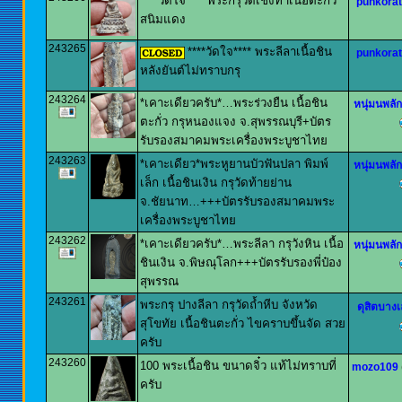
****วัดใจ**** พระกรุวัดเชิงท่าเนื้อตะกั่ว
punkorat
สนิมแดง
243265
****วัดใจ**** พระลีลาเนื้อชิน
punkorat
หลังยันต์ไม่ทราบกรุ
243264
*เคาะเดียวครับ*…พระร่วงยืน เนื้อชิน
หนุ่มนพลั
ตะกั่ว กรุหนองแจง จ.สุพรรณบุรี+บัตร
รับรองสมาคมพระเครื่องพระบูชาไทย
243263
*เคาะเดียว*พระหูยานบัวฟันปลา พิมพ์
หนุ่มนพลั
เล็ก เนื้อชินเงิน กรุวัดท้ายย่าน
จ.ชัยนาท…+++บัตรรับรองสมาคมพระ
เครื่องพระบูชาไทย
243262
*เคาะเดียวครับ*…พระลีลา กรุวังหิน เนื้อ
หนุ่มนพลั
ชินเงิน จ.พิษณุโลก+++บัตรรับรองพี่ป๋อง
สุพรรณ
243261
พระกรุ ปางลีลา กรุวัดถ้ำหีบ จังหวัด
ดุสิตบาง
สุโขทัย เนื้อชินตะกั่ว ไขคราบขึ้นจัด สวย
ครับ
243260
100 พระเนื้อชิน ขนาดจิ๋ว แท้ไม่ทราบที่
mozo109
ครับ