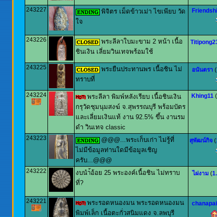
243227
Friendsh
พิจิตร เม็ดข้าวเม่า ไขเพียบ วัด
ใจ
243226
พระลีลาใบมะขาม 2 หน้า เนื้อ
Titipong2
ชินเงิน เลี่ยมวินเทจพร้อมใช้
243225
พระยืนประทานพร เนื้อชิน ไม่
อนันตรา
(
ทราบที่
243224
Khing11
(
พระลีลา พิมพ์หลังเรียบ เนื้อชินเงิน
กรุวัดชุมนุมสงฆ์ จ.สุพรรณบุรี พร้อมบัตร
และเลี่ยมเงินแท้ งาน 92.5% ขึ้น งานรม
ดำ วินเทจ classic
243223
@@@...พระเก็บเก่า ไม่รู้ที่
สุพัฒน์กิจ
(
ไม่มีข้อมูลท่านใดมีข้อมูลเชิญ
ครับ...@@@
243222
งบนำ้อ้อย 25 พระองค์เนื้อชิน ไม่ทราบ
ไผ่งาม
(
1
ที่?
243221
พระรอดหนองมน พระรอดหนองมน
chanapai
พิมพ์เล็ก เนื้อตะกั่วสนิมแดง จ.ลพบุรี