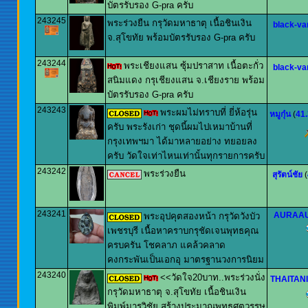
บัตรรับรอง G-pra ครับ
243245
พระร่วงยืน กรุวัดมหาธาตุ เนื้อชินเงิน
black-va
จ.สุโขทัย พร้อมบัตรรับรอง G-pra ครับ
243244
พระเชียงแสน ซุ้มปราสาท เนื้อตะกั่ว
black-va
สนิมแดง กรุเชียงแสน จ.เชียงราย พร้อม
บัตรรับรอง G-pra ครับ
243243
พระผมไม่ทราบที่ ยี่ห้อรุ่น
หมูกุ๋น
(
41
ครับ พระรังเก่า ชุดนี้ผมไปเหมาบ้านที่
กรุงเทพฯมา ได้มาหลายอย่าง ทยอยลง
ครับ วัดใจเท่าไหนเท่านั้นทุกรายการครับ
243242
พระร่วงยืน
สุรัตน์ชัย
(
243241
AURAA
พระอุปคุตสองหน้า กรุวัดวังบัว
เพชรบุรี เนื้อหาคราบกรุชัดเจนพุทธคุณ
ครบครัน โชคลาภ แคล้วคลาด
คงกระพันเป็นเอกอุ มาตรฐานวงการนิยม
243240
<<วัดใจ20บาท..พระร่วงนั่ง
THAITAN
กรุวัดมหาธาตุ จ.สุโขทัย เนื้อชินเงิน
พิมพ์มารวิชัย สร้างประมาณพุทธศตวรรษ