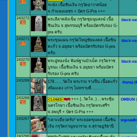
ระฆัง เนื้อชินเงิน กรุวัดอาวาสน้อย
จ.กำแพงเพชร + บัตร G-Pra +++
243272
พระลีลาหลังเข็ม กรุวัดชุมนุมสงฆ์ เนื้อ
black-va
ชินเงิน จ.สุพรรณบุรี พร้อมบัตรรับรอง G-
pra ครับ
243271
พระขุนแผน กรุวัดใหญ่ชัยมงคล เนื้อขิน
black-va
ตะกั่ว จ.อยุธยา พร้อมบัตรรับรอง G-pra
ครับ
243270
พระอู่ทองนั่ง พิมพ์ฐานบัวเม็ด กรุวัดราช
black-va
บูรณะ เนื้อชินเงิน จ.อยุธยา พร้อมบัตร
รับรอง G-pra ครับ
243269
179.......วัดใจ พระรว่ง รางปืน เนื้อตะกั่ว
thanaj
(
สนิมแดง เก่าๆ ไม่ทราบที่..........
243268
+++ (..วัดใจ..) ...พระซุ้ม
OMBUN
(
นครโกษา เนื้อชินเงิน กรุวัดพระศรีฯ
จ.ลพบุรี + บัตร G-Pra +++
243267
*เคาะเดียวครับ* พระยอดขุนพล เนื้อชิน
หนุ่มนพลั
เงิน กรุวัดกาญจนาราม จ.สุราษฎร์ธานี
243266