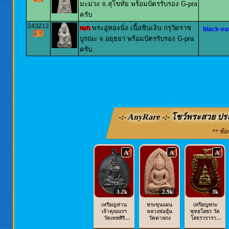
มะม่วง จ.สุโขทัย พร้อมบัตรรับรอง G-pra
ครับ
243212
พระอู่ทองนั่ง เนื้อชินเงิน กรุวัดราช
black-va
บูรณะ จ.อยุธยา พร้อมบัตรรับรอง G-pra
ครับ
-:- AnyRare -:- โชว์พระสวย ปร
** ข้อ
3.2k
2.9k
3k
เหรียญท่าน
พระขุนแผน
เหรียญพระ
เจ้าคุณนรฯ
หลวงพ่ออุ้น
พุทธโสธร วัด
วัดเทพศิริ
วัดตาลกง
โสธรวราราม
นทรฯ
วรวิหาร