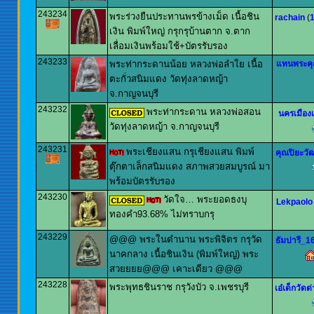
243234
พระร่วงยืนประทานพรข้างเม็ด เนื้อชิน
rachain
(
เงิน พิมพ์ใหญ่ กรุกรุบ้านตาก จ.ตาก
เลื่อมเงินพร้อมใช้+บัตรรับรอง
243233
พระท่ากระดานน้อย หลวงพ่อลำใย เนื้อ
แทนพระค
ตะกั่วสนิมแดง วัดทุ่งลาดหญ้า
จ.กาญจนบุรี
243232
พระท่ากระดาน หลวงพ่อสอน
นครเมืองเ
วัดทุ่งลาดหญ้า จ.กาญจนบุรี
243231
พระเชียงแสน กรุเชียงแสน พิมพ์
คุณปิยะวัฒ
ตุ๊กตาเล็กสนิมแดง สภาพสวยสมบูรณ์ มา
พร้อมบัตรรับรอง
243230
วัดใจ… พระยอดธงบุ
Lekpaolo
ทองคำ93.68% ไม่ทราบกรุ
243229
@@@ พระในตำนาน พระพิจิตร กรุวัด
ธัมปารี_1
นาคกลาง เนื้อชินเงิน (พิมพ์ใหญ่) พระ
สวยยยย@@@ เคาะเดียว @@@
243228
พระพุทธชินราช กรุวังบัว จ.เพชรบุรี
เอ๋เด็กวัดด