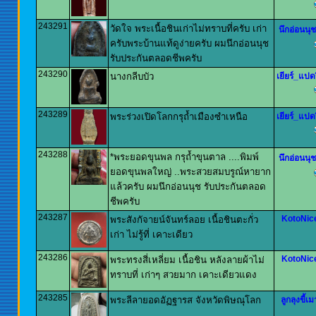
243291
วัดใจ พระเนื้อชินเก่าไม่ทราบที่ครับ เก่า
นึกอ่อนนุช
ครับพระบ้านแท้ดูง่ายครับ ผมนึกอ่อนนุช
รับประกันตลอดชีพครับ
243290
นางกลีบบัว
เยียร์_แปดร
243289
พระร่วงเปิดโลกกรุถ้ำเมืองซำเหนือ
เยียร์_แปดร
243288
*พระยอดขุนพล กรุถ้ำขุนตาล ....พิมพ์
นึกอ่อนนุช
ยอดขุนพลใหญ่ ..พระสวยสมบรูณ์หายาก
แล้วครับ ผมนึกอ่อนนุช รับประกันตลอด
ชีพครับ
243287
KotoNic
พระสังกัจายน์จันทร์ลอย เนื้อชินตะกั่ว
เก่า ไม่รู้ที่ เคาะเดียว
243286
KotoNic
พระทรงสี่เหลี่ยม เนื้อชิน หลังลายผ้าไม่
ทราบที่ เก่าๆ สวยมาก เคาะเดียวแดง
243285
พระลีลายอดอัฏฐารส จังหวัดพิษณุโลก
ลูกลุงขี้เม