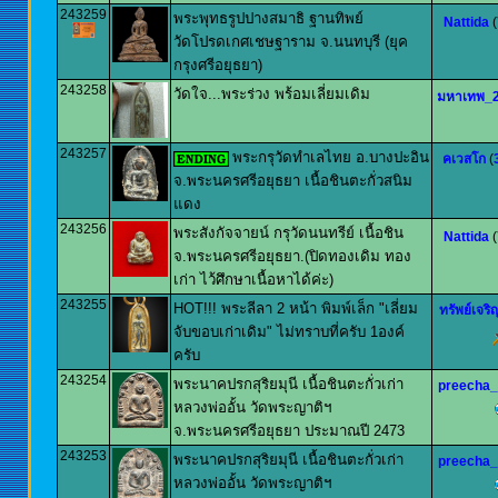
243259
พระพุทธรูปปางสมาธิ ฐานทิพย์
Nattida
(
วัดโปรดเกศเชษฐาราม จ.นนทบุรี (ยุค
กรุงศรีอยุธยา)
243258
วัดใจ...พระร่วง พร้อมเลี่ยมเดิม
มหาเทพ_
243257
พระกรุวัดทำเลไทย อ.บางปะอิน
คเวสโก
(
จ.พระนครศรีอยุธยา เนื้อชินตะกั่วสนิม
แดง
243256
พระสังกัจจายน์ กรุวัดนนทรีย์ เนื้อชิน
Nattida
(
จ.พระนครศรีอยุธยา.(ปิดทองเดิม ทอง
เก่า ไว้ศึกษาเนื้อหาได้ค่ะ)
243255
HOT!!! พระลีลา 2 หน้า พิมพ์เล็ก "เลี่ยม
ทรัพย์เจริ
จับขอบเก่าเดิม" ไม่ทราบที่ครับ 1องค์
ครับ
243254
พระนาคปรกสุริยมุนี เนื้อชินตะกั่วเก่า
preecha
หลวงพ่ออั้น วัดพระญาติฯ
จ.พระนครศรีอยุธยา ประมาณปี 2473
243253
พระนาคปรกสุริยมุนี เนื้อชินตะกั่วเก่า
preecha
หลวงพ่ออั้น วัดพระญาติฯ