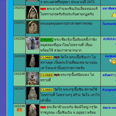
จ.พระนครศรีอยุธยา ประมาณปี 2473
243252
พระนางกำแพงชินเงินเลี่ยมทองแท้
มหาชัยพระ
ไม่ทราบกรุครับรับประกันตามกฏครับ
243251
พระยอดขุนพลกรุปราสาทตราพรหม
Tazmani
243250
AURAA
พระเชียงรุ้งเนื้อสัมฤทธิ์เก่าฝัง
หมุดทองที่อุณาโลมไม่ทราบที่ เลี่ยม
พร้อมใช้ สวยเก่าหายากมาก
243249
kankan
วัดใจ พระเนื้อชินเก่า ไม่
ทราบยุค เป็นพระบ้านที่ผมเหมามาเยอะ
เท่าไหนเท่านั้นทุกรายการครับ
243248
พระกรุเนื้อสนิมแดง ไม่
อนันตรา
(
ทราบที่
243247
วัดใจ พระกรุเนื้อชิน สภาพใช้
Kangnut
ไม่ทราบที่ ไม่ทราบกรุ สร้าง วัดใจ เท่าไร
เท่านั้น
243246
พระลีลาข้างแจกัน พิมพ์ใหญ่ กรุวัด
black-va
ราชบูรณะ เนื้อชินเงิน จ.อยุธยา พร้อม