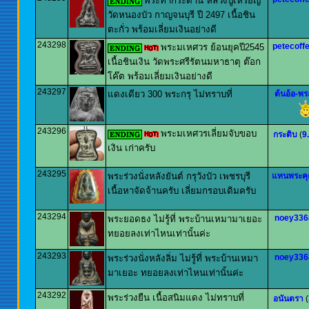
พระท่ากระดาน หลวงปู่เหรียญ
วัดหนองบัว กาญจนบุรี ปี 2497 เนื้อชิน
ตะกั่ว พร้อมเลี่ยมเงินอย่างดี
243298
petecoff
พระมเหศวร ย้อนยุคปี2545
เนื้อชินเงิน วัดพระศรีรัตนมหาธาตุ ต๊อก
โค๊ต พร้อมเลี่ยมเงินอย่างดี
243297
แดงเดียว 300 พระกรุ ไม่ทราบที่
ต้นอ้อ-พระ
243296
พระมเหศวรเลี่ยมจับขอบ
กระติบ
(
9
เงิน เก่าครับ
243295
พระร่วงนั่งหลังยันต์ กรุวังบัว เพชรบุรี
แทนพระค
เนื้อหาจัดจ้านครับ เลี่ยมกรอบเดิมครับ
243294
noey336
พระยอดธง ไม่รู้ที่ พระบ้านเหมามาเยอะ
ทยอยลงเท่าไหนเท่านั้นค่ะ
243293
noey336
พระร่วงนั่งหลังลิ่ม ไม่รู้ที่ พระบ้านเหมา
มาเยอะ ทยอยลงเท่าไหนเท่านั้นค่ะ
243292
พระร่วงยืน เนื้อสนิมแดง ไม่ทราบที่
อนันตรา
(